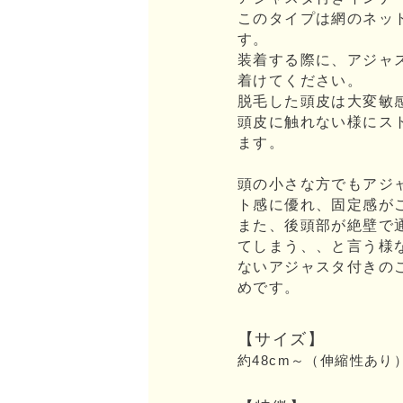
このタイプは網のネッ
す。
装着する際に、アジャ
着けてください。
脱毛した頭皮は大変敏
頭皮に触れない様にス
ます。
頭の小さな方でもアジ
ト感に優れ、固定感が
また、後頭部が絶壁で
てしまう、、と言う様
ないアジャスタ付きの
めです。
【サイズ】
約48cm～（伸縮性あり