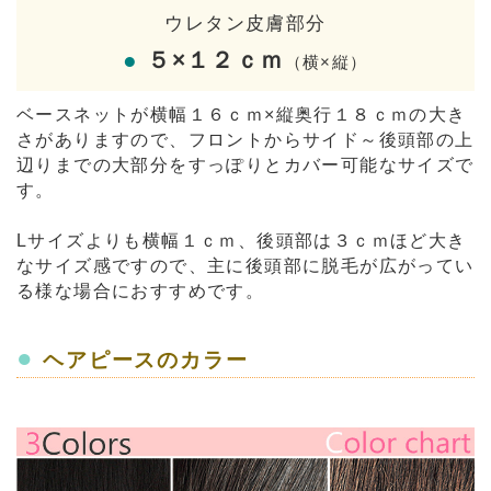
ウレタン皮膚部分
●
５×１２ｃｍ
（横×縦）
ベースネットが横幅１６ｃｍ×縦奥行１８ｃｍの大き
さがありますので、フロントからサイド～後頭部の上
辺りまでの大部分をすっぽりとカバー可能なサイズで
す。
Lサイズよりも横幅１ｃｍ、後頭部は３ｃｍほど大き
なサイズ感ですので、主に後頭部に脱毛が広がってい
る様な場合におすすめです。
●
ヘアピースのカラー