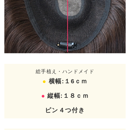
総手植え・ハンドメイド
●
横幅:１6ｃｍ
●
縦幅:１８ｃｍ
ピン４つ付き