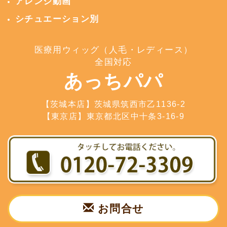
アレンジ動画
シチュエーション別
医療用ウィッグ（人毛・レディース）
全国対応
あっちパパ
【茨城本店】茨城県筑西市乙1136-2
【東京店】東京都北区中十条3-16-9
お問合せ