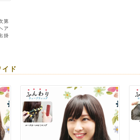
次第
ヘア
出掛
ワイド