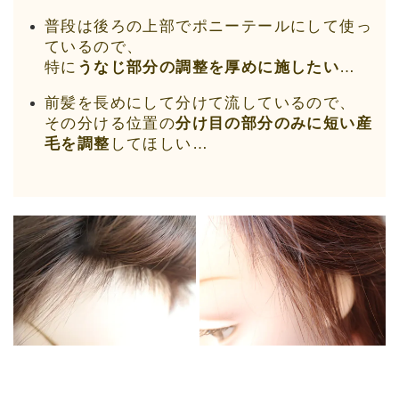
普段は後ろの上部でポニーテールにして使っ
ているので、
特に
うなじ部分の調整を厚めに施したい
…
前髪を長めにして分けて流しているので、
その分ける位置の
分け目の部分のみに短い産
毛を調整
してほしい…