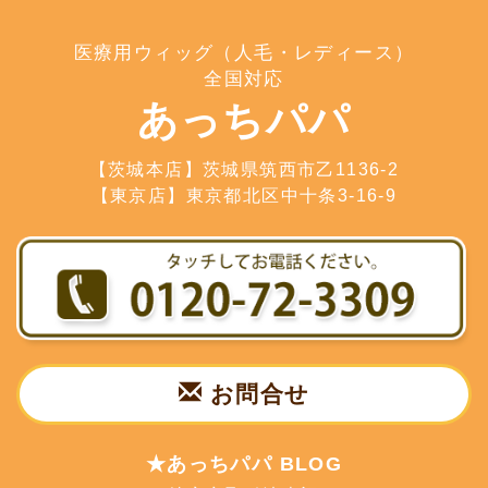
医療用ウィッグ（人毛・レディース）
全国対応
あっちパパ
【茨城本店】茨城県筑西市乙1136-2
【東京店】東京都北区中十条3-16-9
お問合せ
★あっちパパ BLOG