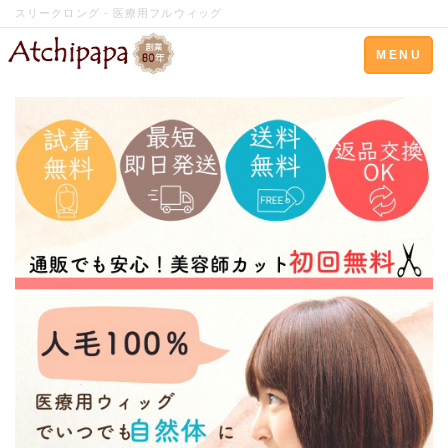
スリークロング - 医療用フルウィッグ
Toggle
MENU
navigation