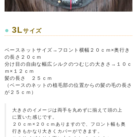
3L
●
サイズ
ベースネットサイズ→フロント横幅２０ｃｍ×奥行き
の長さ２０ｃｍ
分け目の自由な幅広シルクのつむじの大きさ→１０ｃ
ｍ×１２ｃｍ
髪の長さ ２５ｃｍ
（ベースのネットの植毛部の位置からの髪の毛の長さ
が２５ｃｍ）
大きさのイメージは両手を丸めずに揃えて頭の上
に置いた感じです。
２０ｃｍ×２０ｃｍありますので、フロント幅も奥
行きもかなり大きくカバーができます。