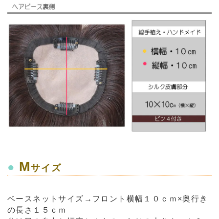
M
●
サイズ
ベースネットサイズ→フロント横幅１０ｃｍ×奥行き
の長さ１５ｃｍ