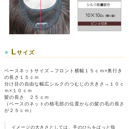
L
●
サイズ
ベースネットサイズ→フロント横幅１５ｃｍ×奥行き
の長さ１５ｃｍ
分け目の自由な幅広シルクのつむじの大きさ→１０ｃ
ｍ×１０ｃｍ
髪の長さ ２５ｃｍ
（ベースのネットの植毛部の位置からの髪の毛の長さ
が２５ｃｍ）
イメージの大きさとしては、手のひらをぱっと指