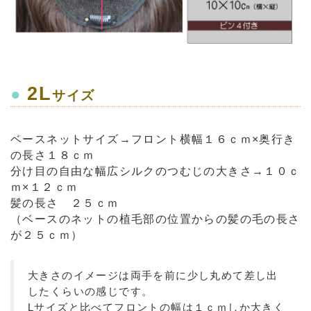
2L
●
サイズ
ベースネットサイズ→フロント横幅１６ｃｍ×奥行き
の長さ１８ｃｍ
分け目の自由な幅広シルクのつむじの大きさ→１０ｃ
ｍ×１２ｃｍ
髪の長さ ２５ｃｍ
（ベースのネットの植毛部の位置からの髪の毛の長さ
が２５ｃｍ）
大きさのイメージは両手を前に少し丸めて差し出
したくらいの感じです。
Lサイズと比べてフロントの幅は１ｃｍしか大きく