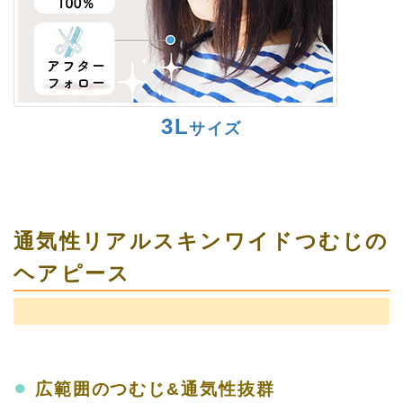
3L
サイズ
通気性リアルスキンワイドつむじの
ヘアピース
●
広範囲のつむじ&通気性抜群