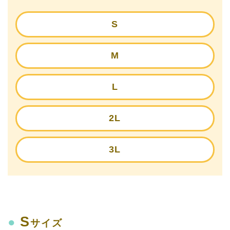
S
M
L
2L
3L
S
●
サイズ