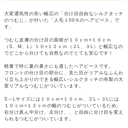
大変通気性の良い幅広の「分け目自由なシルクタッチ
のつむじ」が付いた「人毛１00％のヘアピース」で
す。
つむじ皮膚の分け目の面積が１０ｃｍ×１０ｃｍ
（S、M、L）１０×１２ｃｍ（２L、３L）と幅広なの
でどこから分けても自然なのでとても安心です！
軽量で特に夏の暑さにも適したヘアピースです。
フロントの分け目の部分に、見た目がリアルなふんわ
り立ち上がりのできる幅広いシルクタッチの布製の大
変リアルなつむじがついています。
S～Lサイズには１０ｃｍ×１０ｃｍ、２L～３Lには
１０ｃｍ×１２ｃｍの幅のつむじがついているため、
右分け真ん中分け、左分け、、と自由に分け目を変え
られるつむじがついています。