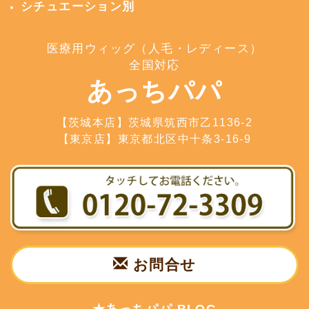
シチュエーション別
医療用ウィッグ（人毛・レディース）
全国対応
あっちパパ
【茨城本店】茨城県筑西市乙1136-2
【東京店】東京都北区中十条3-16-9
お問合せ
★あっちパパ BLOG