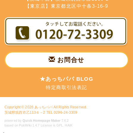
【東京店】東京都北区中十条3-16-9
お問合せ
★あっちパパ BLOG
特定商取引法表記
Copyright © 2026
あっちパパ
All Rights Reserved.
茨城県筑西市乙113６－2 TEL 0296-24-3309
powered by
Quick Homepage Maker
7.6.2
based on PukiWiki 1.4.7 License is GPL.
HAIK